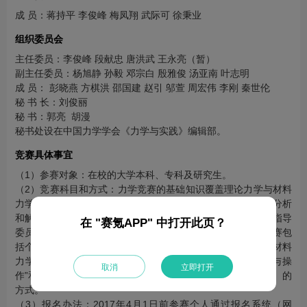
成 员：蒋持平 李俊峰 梅凤翔 武际可 徐秉业
组织委员会
主任委员：李俊峰 段献忠 唐洪武 王永亮（暂）
副主任委员：杨旭静 孙毅 邓宗白 殷雅俊 汤亚南 叶志明
成 员： 彭晓燕 方棋洪 邵国建 赵引 邬萱 周宏伟 李刚 秦世伦
秘 书 长：刘俊丽
秘 书：郭亮 胡漫
秘书处设在中国力学学会《力学与实践》编辑部。
竞赛具体事宜
（1）参赛对象：在校的大学本科、专科及研究生。
（2）竞赛科目和方式：力学竞赛的基础知识覆盖理论力学与材料
力学两门课程的理论和实验，着重考核灵活运用基础知识、分析
和解决问题的能力。考试范围请见教育部基础力学课程教学指导
在 "赛氪APP" 中打开此页？
委员会所颁布的理论力学和材料力学的教学大纲（A类）。竞赛包
括个人赛和团体赛，个人赛采用闭卷笔试方式，理论力学和材料
力学（含实验）综合为一套试卷。团体赛分为“理论设计与操
取消
立即打开
作”和“基础力学实验” 两部分，采取团体课题研究（实验测试）的
方式。
（3）报名办法：2017年4月1日前参赛个人通过报名系统（网