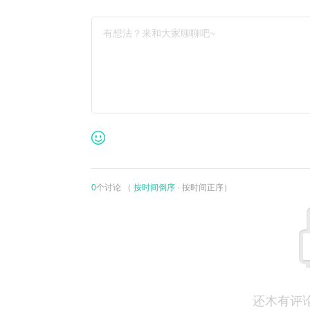
有想法？来和大家聊聊吧~
0
个讨论 （
按时间倒序
·
按时间正序
）
还木有评