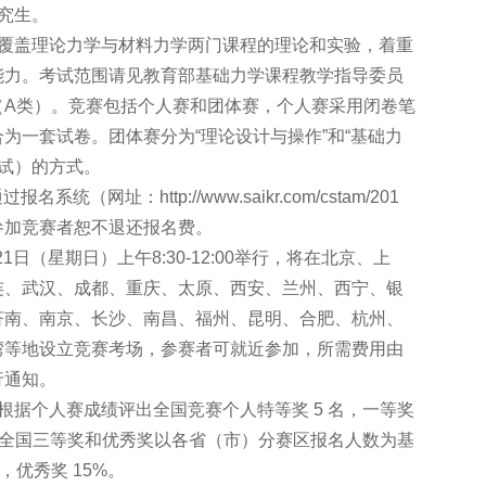
究生。
识覆盖理论力学与材料力学两门课程的理论和实验，着重
能力。考试范围请见教育部基础力学课程教学指导委员
（A类）。竞赛包括个人赛和团体赛，个人赛采用闭卷笔
为一套试卷。团体赛分为“理论设计与操作”和“基础力
测试）的方式。
（网址：http://www.saikr.com/cstam/201
未参加竞赛者恕不退还报名费。
1日（星期日）上午8:30-12:00举行，将在北京、上
连、武汉、成都、重庆、太原、西安、兰州、西宁、银
济南、南京、长沙、南昌、福州、昆明、合肥、杭州、
湾等地设立竞赛考场，参赛者可就近参加，所需费用由
行通知。
根据个人赛成绩评出全国竞赛个人特等奖 5 名，一等奖
5 名）；全国三等奖和优秀奖以各省（市）分赛区报名人数为基
，优秀奖 15%。