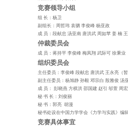
竞赛领导小组
组 长：杨卫
副组长：周哲玮 袁驷 李俊峰 杨亚政
成 员：段献忠 汤亚南 唐洪武 周如苹 姜 楠
仲裁委员会
成 员：蒋持平 李俊峰 梅凤翔 武际可 徐秉业
组织委员会
主任委员：李俊峰 段献忠 唐洪武 王永亮（
副主任委员：杨旭静 孙毅 邓宗白 殷雅俊 汤
成 员： 彭晓燕 方棋洪 邵国建 赵引 邬萱 周
秘 书 长：刘俊丽
秘 书：郭亮 胡漫
秘书处设在中国力学学会《力学与实践》编
竞赛具体事宜