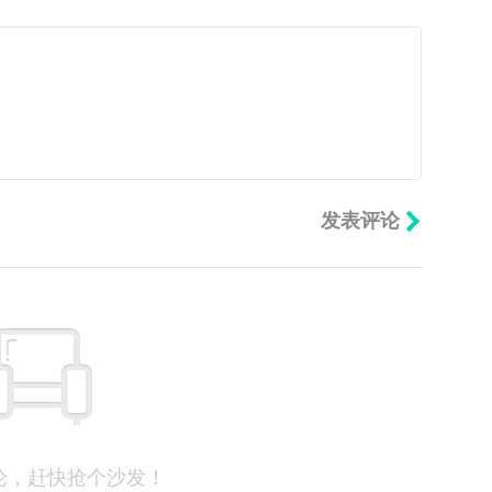
论，赶快抢个沙发！