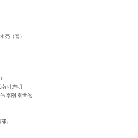
 王永亮（暂）
暂）
亚南 叶志明
宏伟 李刚 秦世伦
辑部。