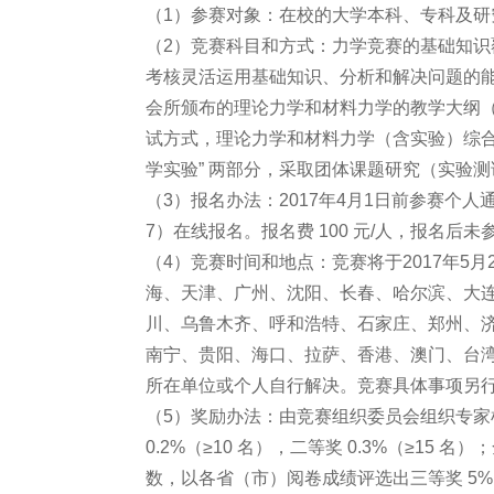
（1）参赛对象：在校的大学本科、专科及研
（2）竞赛科目和方式：力学竞赛的基础知
考核灵活运用基础知识、分析和解决问题的
会所颁布的理论力学和材料力学的教学大纲
试方式，理论力学和材料力学（含实验）综合
学实验” 两部分，采取团体课题研究（实验
（3）报名办法：2017年4月1日前参赛个人通过报名系统
7）在线报名。报名费 100 元/人，报名后
（4）竞赛时间和地点：竞赛将于2017年5月2
海、天津、广州、沈阳、长春、哈尔滨、大
川、乌鲁木齐、呼和浩特、石家庄、郑州、
南宁、贵阳、海口、拉萨、香港、澳门、台
所在单位或个人自行解决。竞赛具体事项另
（5）奖励办法：由竞赛组织委员会组织专家
0.2%（≥10 名），二等奖 0.3%（≥1
数，以各省（市）阅卷成绩评选出三等奖 5%