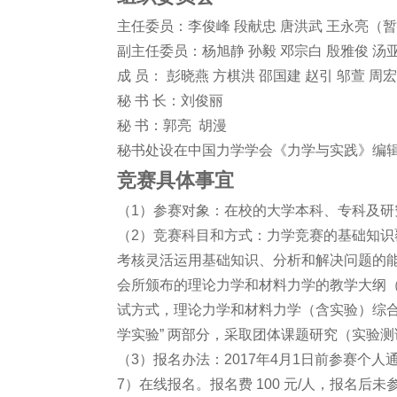
主任委员：李俊峰 段献忠 唐洪武 王永亮（
副主任委员：杨旭静 孙毅 邓宗白 殷雅俊 汤
成 员： 彭晓燕 方棋洪 邵国建 赵引 邬萱 周
秘 书 长：刘俊丽
秘 书：郭亮 胡漫
秘书处设在中国力学学会《力学与实践》编
竞赛具体事宜
（1）参赛对象：在校的大学本科、专科及研
（2）竞赛科目和方式：力学竞赛的基础知
考核灵活运用基础知识、分析和解决问题的
会所颁布的理论力学和材料力学的教学大纲
试方式，理论力学和材料力学（含实验）综合
学实验” 两部分，采取团体课题研究（实验
（3）报名办法：2017年4月1日前参赛个人通过报名系统
7）在线报名。报名费 100 元/人，报名后