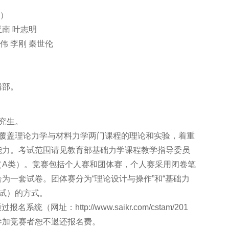
暂）
亚南 叶志明
宏伟 李刚 秦世伦
辑部。
究生。
识覆盖理论力学与材料力学两门课程的理论和实验，着重
能力。考试范围请见教育部基础力学课程教学指导委员
（A类）。竞赛包括个人赛和团体赛，个人赛采用闭卷笔
为一套试卷。团体赛分为“理论设计与操作”和“基础力
测试）的方式。
（网址：http://www.saikr.com/cstam/201
未参加竞赛者恕不退还报名费。