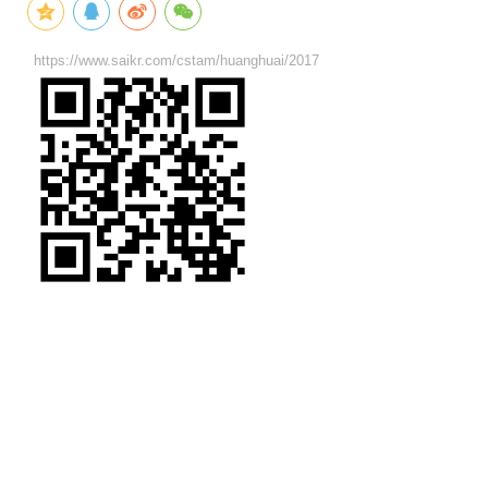
https://www.saikr.com/cstam/huanghuai/2017