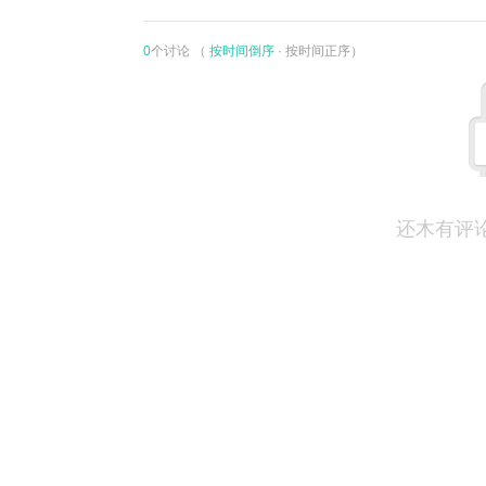
0
个讨论 （
按时间倒序
·
按时间正序
）
还木有评