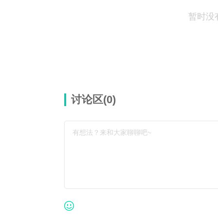
暂时没
讨论区(
0
)
有想法？来和大家聊聊吧~