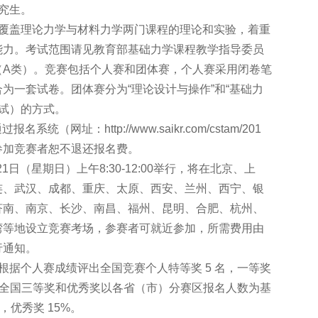
究生。
识覆盖理论力学与材料力学两门课程的理论和实验，着重
能力。考试范围请见教育部基础力学课程教学指导委员
（A类）。竞赛包括个人赛和团体赛，个人赛采用闭卷笔
为一套试卷。团体赛分为“理论设计与操作”和“基础力
测试）的方式。
（网址：http://www.saikr.com/cstam/201
未参加竞赛者恕不退还报名费。
1日（星期日）上午8:30-12:00举行，将在北京、上
连、武汉、成都、重庆、太原、西安、兰州、西宁、银
济南、南京、长沙、南昌、福州、昆明、合肥、杭州、
湾等地设立竞赛考场，参赛者可就近参加，所需费用由
行通知。
根据个人赛成绩评出全国竞赛个人特等奖 5 名，一等奖
5 名）；全国三等奖和优秀奖以各省（市）分赛区报名人数为基
，优秀奖 15%。