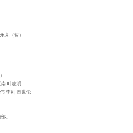
 王永亮（暂）
暂）
亚南 叶志明
宏伟 李刚 秦世伦
辑部。