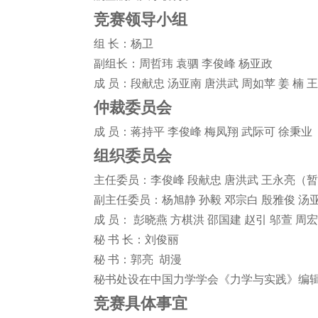
竞赛领导小组
组 长：杨卫
副组长：周哲玮 袁驷 李俊峰 杨亚政
成 员：段献忠 汤亚南 唐洪武 周如苹 姜 楠
仲裁委员会
成 员：蒋持平 李俊峰 梅凤翔 武际可 徐秉业
组织委员会
主任委员：李俊峰 段献忠 唐洪武 王永亮（
副主任委员：杨旭静 孙毅 邓宗白 殷雅俊 汤
成 员： 彭晓燕 方棋洪 邵国建 赵引 邬萱 周
秘 书 长：刘俊丽
秘 书：郭亮 胡漫
秘书处设在中国力学学会《力学与实践》编
竞赛具体事宜