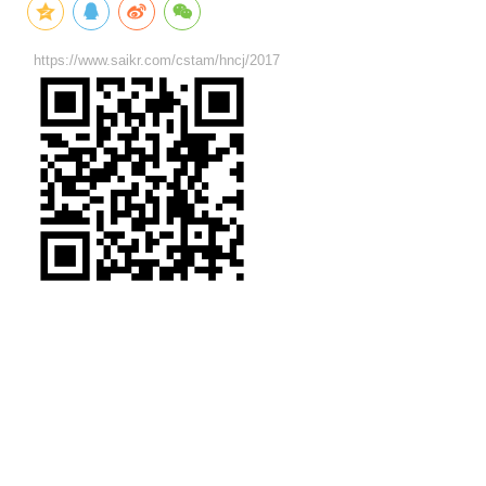
https://www.saikr.com/cstam/hncj/2017