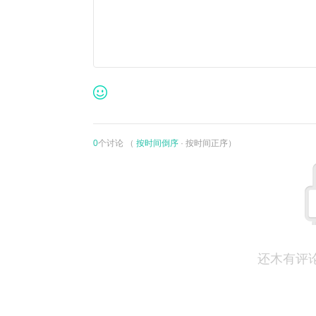
0
个讨论 （
按时间倒序
·
按时间正序
）
还木有评