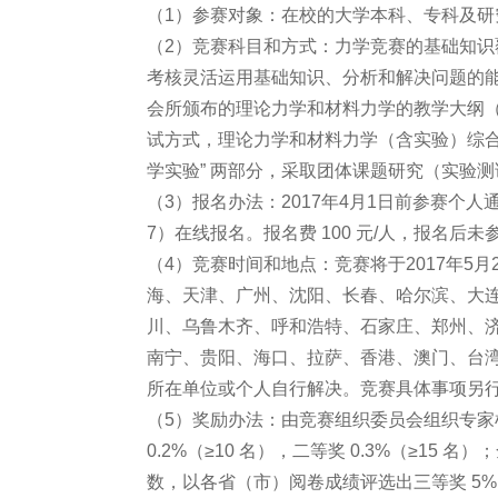
（1）参赛对象：在校的大学本科、专科及研
（2）竞赛科目和方式：力学竞赛的基础知
考核灵活运用基础知识、分析和解决问题的
会所颁布的理论力学和材料力学的教学大纲
试方式，理论力学和材料力学（含实验）综合
学实验” 两部分，采取团体课题研究（实验
（3）报名办法：2017年4月1日前参赛个人通过报名系统
7）在线报名。报名费 100 元/人，报名后
（4）竞赛时间和地点：竞赛将于2017年5月2
海、天津、广州、沈阳、长春、哈尔滨、大
川、乌鲁木齐、呼和浩特、石家庄、郑州、
南宁、贵阳、海口、拉萨、香港、澳门、台
所在单位或个人自行解决。竞赛具体事项另
（5）奖励办法：由竞赛组织委员会组织专家
0.2%（≥10 名），二等奖 0.3%（≥1
数，以各省（市）阅卷成绩评选出三等奖 5%