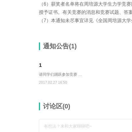
（6）获奖者名单将在周培源大学生力学竞
授予证书。有关竞赛的消息和竞赛试题、答
（7）本通知未尽事宜详见《全国周培源大学
通知公告(1)
1
请同学们踊跃参加竞赛 …
2017.02.27 16:50
讨论区(
0
)
有想法？来和大家聊聊吧~