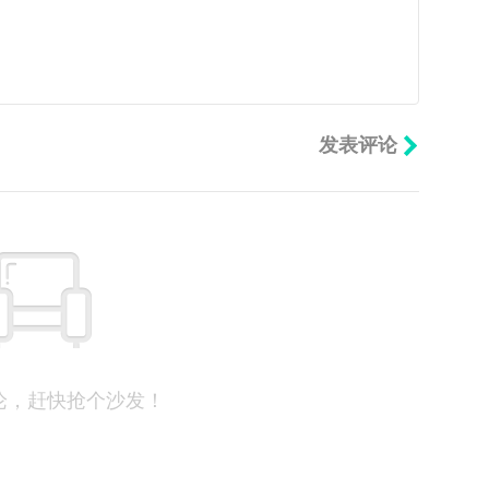
论，赶快抢个沙发！