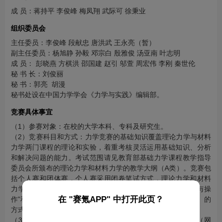
成 员：蒋持平 李俊峰 梅凤翔 武际可 徐秉业
组织委员会
主任委员：李俊峰 段献忠 唐洪武 王永亮（暂）
副主任委员：杨旭静 孙毅 邓宗白 殷雅俊 汤亚南 叶志明
成 员： 彭晓燕 方棋洪 邵国建 赵引 邬萱 周宏伟 李刚 秦世伦
秘 书 长：刘俊丽
秘 书：郭亮 胡漫
秘书处设在中国力学学会《力学与实践》编辑部。
竞赛具体事宜
（1）参赛对象：在校的大学本科、专科及研究生。
（2）竞赛科目和方式：力学竞赛的基础知识覆盖理论力学与材料
力学两门课程的理论和实验，着重考核灵活运用基础知识、分析
和解决问题的能力。考试范围请见教育部基础力学课程教学指导
委员会所颁布的理论力学和材料力学的教学大纲（A类）。竞赛包
括个人赛和团体赛，个人赛采用闭卷笔试方式，理论力学和材料
力学（含实验）综合为一套试卷。团体赛分为“理论设计与操
在 "赛氪APP" 中打开此页？
作”和“基础力学实验” 两部分，采取团体课题研究（实验测试）的
方式。
（3）报名办法：2017年4月1日前参赛个人通过报名系统（网