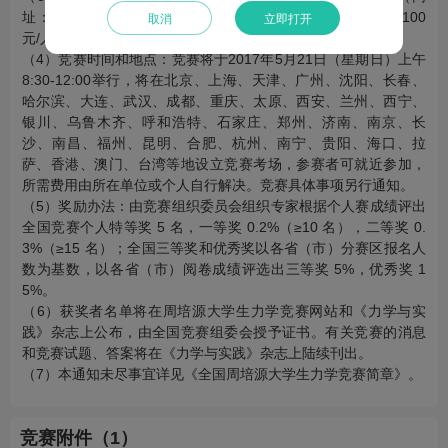
址：http://www.saikr.com/cstam/2017）在线报名。报名费 100
取消
立即打开
元/人，报名后未参加竞赛者恕不退还报名费。
（4）竞赛时间和地点：竞赛将于2017年5月21日（星期日）上午
8:30-12:00举行，将在北京、上海、天津、广州、沈阳、长春、
哈尔滨、大连、武汉、成都、重庆、太原、西安、兰州、西宁、
银川、乌鲁木齐、呼和浩特、石家庄、郑州、济南、南京、长
沙、南昌、福州、昆明、合肥、杭州、南宁、贵阳、海口、拉
萨、香港、澳门、台湾等地设立竞赛考场，参赛者可就近参加，
所需费用由所在单位或个人自行解决。竞赛具体事项另行通知。
（5）奖励办法：由竞赛组织委员会组织专家根据个人赛成绩评出
全国竞赛个人特等奖 5 名，一等奖 0.2%（≥10 名），二等奖 0.
3%（≥15 名）；全国三等奖和优秀奖以各省（市）分赛区报名人
数为基数，以各省（市）阅卷成绩评选出三等奖 5%，优秀奖 1
5%。
（6）获奖者名单将在周培源大学生力学竞赛网站和《力学与实
践》杂志上公布，由全国竞赛组委会授予证书。有关竞赛的消息
和竞赛试题、答案将在《力学与实践》杂志上陆续刊出。
（7）本通知未尽事宜详见《全国周培源大学生力学竞赛简章》。
竞赛附件（1）