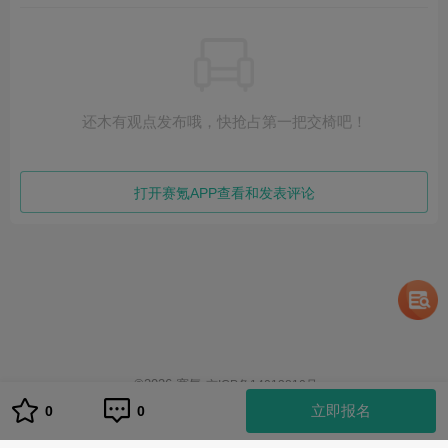
还木有观点发布哦，快抢占第一把交椅吧！
打开赛氪APP查看和发表评论
©
2026
赛氪
京ICP备14013810号
1
立即报名
0
0
队伍管理