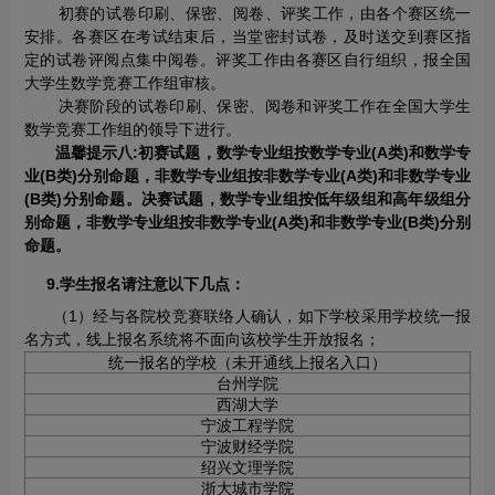
初赛的试卷印刷、保密、阅卷、评奖工作，由各个赛区统一
安排。各赛区在考试结束后，当堂密封试卷，及时送交到赛区指
定的试卷评阅点集中阅卷。评奖工作由各赛区自行组织，报全国
大学生数学竞赛工作组审核。
决赛阶段的试卷印刷、保密、阅卷和评奖工作在全国大学生
数学竞赛工作组的领导下进行。
温馨提示八:初赛试题，数学专业组按数学专业(A类)和数学专
业(B类)分别命题，非数学专业组按非数学专业(A类)和非数学专业
(B类)分别命题。决赛试题，数学专业组按低年级组和高年级组分
别命题，非数学专业组按非数学专业(A类)和非数学专业(B类)分别
命题。
9.学生报名请注意以下几点：
（1）经与各院校竞赛联络人确认，如下学校采用学校统一报
名方式，线上报名系统将不面向该校学生开放报名；
统一报名的学校（未开通线上报名入口）
台州学院
西湖大学
宁波工程学院
宁波财经学院
绍兴文理学院
浙大城市学院