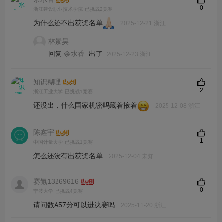
0
浙江建设职业技术学院
已挑战2竞赛
为什么还不出获奖名单
2025-12-21 浙江
林景昊
回复
出了
余水香
2025-12-23 浙江
知识糊哩
2
浙江工业大学
已挑战1竞赛
还没出，什么国家机密吗藏着掖着
2025-12-08 浙江
陈鑫宇
1
中国计量大学
已挑战1竞赛
怎么还没有出获奖名单
2025-12-04 未知
赛氪13269616
0
宁波大学
已挑战4竞赛
请问数A57分可以进决赛吗
2025-11-20 浙江