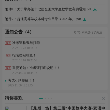
附件1：关于举办第十七届全国大学生数学竞赛的通知.pdf
附件2：普通高等学校本科专业目录（2025年）.pdf
哈*哈 刚刚进行了关注
通知公告（4）
Z*U 刚刚进行了关注
刘*民 刚刚进行了关注
黄*嫣 刚刚进行了关注
准考证检查与打印
哈*哈 刚刚进行了关注
2025-10-28 10:16:13
Z*U 刚刚进行了关注
刘*民 刚刚进行了关注
报名类别核查！
黄*嫣 刚刚进行了关注
2025-10-09 10:25:55
重要通知：准考证打印说明！！！
2025-09-30 10:45:16
考试守则提醒！！！
2025-11-06 18:21:45
猜你喜欢
【最后一场】第三届“中国故事大赛·双语中