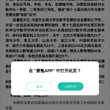
别、身份证号码、学校、专业、初赛编号等。决赛阶段按绝对分
数评出一等奖、二等奖和三等奖。颁发“第十七届全国大学生数学
竞赛决赛*等奖”证书
温馨提示五:为提升全国大学生数学竞赛的含金量和公平性，
并进一步促进各高校的参赛积极性，第十七届起将对在第五轮学
科评估中数学学科评估结果为A+的高校试行数学类决赛名额单
列，单列名额原则上为100个。其中：北京大学基础名额为22个，
清华大学、复旦大学、山东大学、浙江大学、中国科学技术大
学、南开大学基础名额各为13个。上述各校以200名为报名基准，
各校报名人数每减少20名，核减1个名额；报名人数每增加40名，
奖励1个名额；各校总奖励名额不超过5个。
温馨提示六：为了避免学生因故不能参加决赛而造成的名额
损失，每个赛区可同时上报决赛学生递补名单；每类递补名单若
在 "赛氪APP" 中打开此页？
多于1人，应排出顺序。
温馨提示七:本届竞赛将继续颁发大学生数学竞赛优秀赛区组
织奖牌、大学生数学竞赛优秀院校组织奖牌（分一等奖奖牌和二
等奖奖牌）、大学生数学竞赛优秀指导教师/优秀组织者奖状。
取消
立即打开
8.命题、阅卷、评奖工作:
初赛和决赛的试题都由全国大学生数学竞赛工作组组织专家
命题