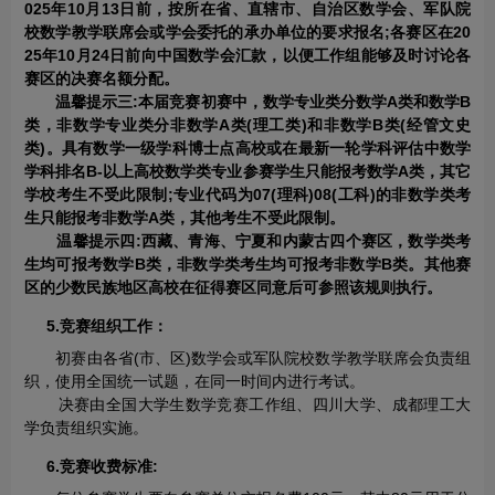
025年10月13日前，按所在省、直辖市、自治区数学会、军队院
校数学教学联席会或学会委托的承办单位的要求报名;各赛区在20
25年10月24日前向中国数学会汇款，以便工作组能够及时讨论各
赛区的决赛名额分配。
温馨提示三:本届竞赛初赛中，数学专业类分数学A类和数学B
类，非数学专业类分非数学A类(理工类)和非数学B类(经管文史
类)。具有数学一级学科博士点高校或在最新一轮学科评估中数学
学科排名B-以上高校数学类专业参赛学生只能报考数学A类，其它
学校考生不受此限制;专业代码为07(理科)08(工科)的非数学类考
生只能报考非数学A类，其他考生不受此限制。
温馨提示四:西藏、青海、宁夏和内蒙古四个赛区，数学类考
生均可报考数学B类，非数学类考生均可报考非数学B类。其他赛
区的少数民族地区高校在征得赛区同意后可参照该规则执行。
5.竞赛组织工作：
初赛由各省(市、区)数学会或军队院校数学教学联席会负责组
织，使用全国统一试题，在同一时间内进行考试。
决赛由全国大学生数学竞赛工作组、四川大学、成都理工大
学负责组织实施。
6.竞赛收费标准: