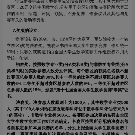
每位参赛学生要向参赛单位交报名费100元，其中80元用于分
赛区，20元交给中国数学会;分别用于分区初赛和决赛阶段竞赛工
作的组织、命题、评奖、颁奖、召开竞赛工作会议以及其他与竞
赛有关的活动等费用。
7.奖项的设立:
竞赛设初赛(以省、市、自治区作为赛区，军队院校为一个独
立赛区)奖与决赛奖。初赛证书由全国大学生数学竞赛工作组统一
印制；决赛的获奖证书由全国大学生数学竞赛工作组授权四川大
学统一印制。
初赛奖。按照数学专业类(分A类和B类)与非数学专业类(分A
类和B类)的实际参赛人数分别评奖。每个赛区的获奖总名额不超
过赛区总参赛人数的30%,其中一等奖的比例不超过赛区总参赛人
数的6%,二等奖不超过赛区总参赛人数的9%，三等奖不超过赛区
总参赛人数的15%。颁发“第十七届全国大学生数学竞赛*等奖”证
书。
决赛奖。决赛总人数原则上为1000人，其中数学专业类500
人（其中100人单列给在第五轮学科评估中数学学科评估结果为A
+的高校），非数学专业类500人。各赛区参加决赛的名额由全国
大学生数学竞赛工作组讨论确定。各赛区按照所分配的决赛名额
各自拟定参加本届决赛的名单，分别上报全国大学生数学竞赛工
作组。赛区需提供参加决赛的学生名单及资料，包括姓名、性