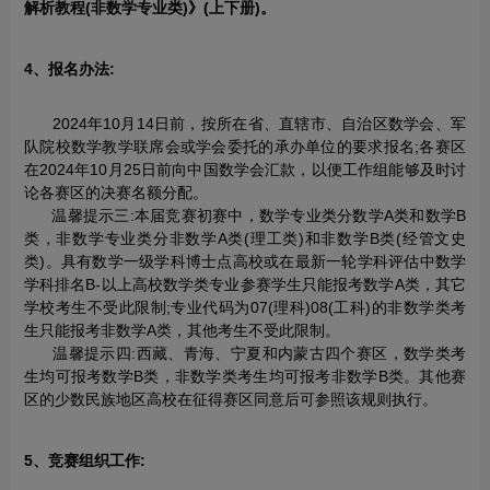
解析教程(非数学专业类)》(上下册)。
4、报名办法:
2024年10月14日前，按所在省、直辖市、自治区数学会、军
队院校数学教学联席会或学会委托的承办单位的要求报名;各赛区
在2024年10月25日前向中国数学会汇款，以便工作组能够及时讨
论各赛区的决赛名额分配。
温馨提示三:本届竞赛初赛中，数学专业类分数学A类和数学B
类，非数学专业类分非数学A类(理工类)和非数学B类(经管文史
类)。具有数学一级学科博士点高校或在最新一轮学科评估中数学
学科排名B-以上高校数学类专业参赛学生只能报考数学A类，其它
学校考生不受此限制;专业代码为07(理科)08(工科)的非数学类考
生只能报考非数学A类，其他考生不受此限制。
温馨提示四:西藏、青海、宁夏和内蒙古四个赛区，数学类考
生均可报考数学B类，非数学类考生均可报考非数学B类。其他赛
区的少数民族地区高校在征得赛区同意后可参照该规则执行。
5、竞赛组织工作: