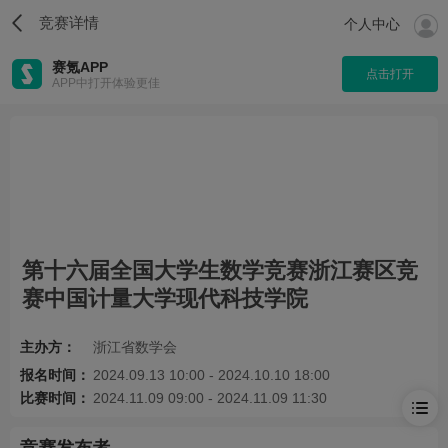
竞赛详情
个人中心
赛氪APP
点击打开
APP中打开体验更佳
第十六届全国大学生数学竞赛浙江赛区竞
赛中国计量大学现代科技学院
主办方：
浙江省数学会
报名时间：
2024.09.13 10:00 - 2024.10.10 18:00
比赛时间：
2024.11.09 09:00 - 2024.11.09 11:30