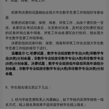
8、命题、阅卷、评奖工作:
初赛和决赛的试题都由全国大学生数学竞赛工作组组织专家命
题
初赛的试卷印刷、保密、阅卷、评奖工作，由各个赛区统一安
排。各赛区在考试结束后，当堂密封试卷，及时送交到赛区指定
的试卷评阅点集中阅卷。评奖工作由各赛区自行组织，报全国大
学生数学竞赛工作组审核。
决赛阶段的试卷印刷、保密、阅卷和评奖工作在全国大学生数
学竞赛工作组的领导下进行。
温馨提示七:初赛试题，数学专业组按数学专业(A类)和数学专
业(B类)分别命题，非数学专业组按非数学专业(A类)和非数学专业
(B类)分别命题。决赛试题，数学专业组按低年级组和高年级组分
别命题，非数学专业组按非数学专业(A类)和非数学专业(B类)分别
命题
。
9、学生报名请注意以下几点：
1. 经与学校竞赛联系人沟通确认，如下学校仍采用学校统一报
名方式，线上报名系统将不提供该学校学生线上报名；