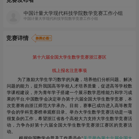
竞赛发布者
中国计量大学现代科技学院数学竞赛工作小组
中国计量大学现代科技学院数学竞赛工作小组
竞赛详情
第十六届全国大学生数学竞赛浙江赛区
线上报名注意事项
为了激励大学生学习数学的兴趣，培养他们分析问题、解决
问题的能力，提升我国高等学校人才培养质量，促进高等学校数
学课程建设，并为青年学子搭建一个展示数学思维能力和学习成
果的平台,中国数学会决定举办第十六届全国大学生数学竞赛，本
次竞赛将由浙江师范大学承办。目前，赛事已成功进入高等教育
学会的学科竞赛榜单观察目录。举办大学生数学竞赛活动是一项
很复杂的工作，希望浙江省各个高校大力支持大学生数学竞赛活
动，力争办好第十六届全国大学生数学竞赛浙江赛区的竞赛活
动。
根据中国数学会普及工作委员会“
关于举办第十六届全国大