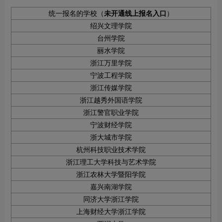
统一报名的学校（
未开通线上报名入口
）
绍兴文理学院
台州学院
丽水学院
浙江万里学院
宁波工程学院
浙江传媒学院
浙江越秀外国语学院
浙江警官职业学院
宁波财经学院
浙大城市学院
杭州科技职业技术学院
浙江理工大学科技与艺术学院
浙江农林大学暨阳学院
嘉兴南湖学院
同济大学浙江学院
上海财经大学浙江学院