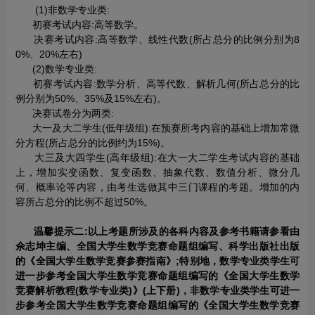
(1)非数学专业类:
初赛考试内容:高等数学。
决赛考试内容:高等数学、线性代数(所占总分的比例分别为8
0%、20%左右)
(2)数学专业类:
初赛考试内容:数学分析、高等代数、解析几何(所占总分的比
例分别为50%、35%及15%左右)。
决赛试卷分为两类:
大一及大二学生(低年级组):在预赛所考内容的基础上增加常微
分方程(所占总分的比例约为15%)。
大三及大四学生(高年级组):在大一大二学生考试内容的基础
上，增加实变函数、复变函数、抽象代数、数值分析、微分几
何、概率论等内容，由考生选做其中三门课程的考题。增加的内
容所占总分的比例不超过50%。
温馨提示二:以上考题所涉及的各科内容及参考书籍请参看由
佘志坤主编、全国大学生数学竞赛命题组编写、科学出版社出版
的《全国大学生数学竞赛参赛指南》;特别地，数学专业类学生可
进一步参考全国大学生数学竞赛命题组编写的《全国大学生数学
竞赛解析教程(数学专业类)》(上下册)，非数学专业类学生可进一
步参考全国大学生数学竞赛命题组编写的《全国大学生数学竞赛