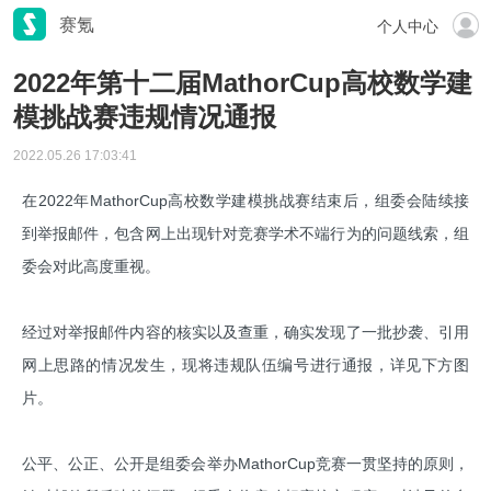
赛氪
个人中心
2022年第十二届MathorCup高校数学建
模挑战赛违规情况通报
2022.05.26 17:03:41
在2022年MathorCup高校数学建模挑战赛结束后，组委会陆续接
到举报邮件，包含网上出现针对竞赛学术不端行为的问题线索，组
委会对此高度重视。
经过对举报邮件内容的核实以及查重，确实发现了一批抄袭、引用
网上思路的情况发生，现将违规队伍编号进行通报，详见下方图
片。
公平、公正、公开是组委会举办MathorCup竞赛一贯坚持的原则，