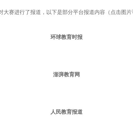
对大赛进行了报道，以下是部分平台报道内容（点击图片
环球教育时报
澎湃教育网
人民教育报道