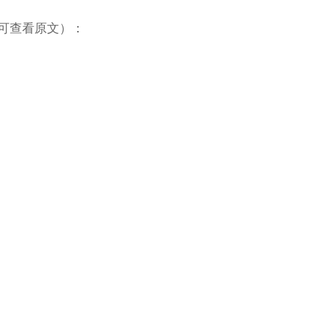
可查看原文）：