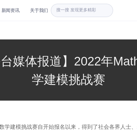
新闻资讯
关于我们
媒体报道】2022年Math
学建模挑战赛
Cup高校数学建模挑战赛自开始报名以来，得到了社会各界人