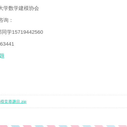
大学数学建模协会
咨询：
邹同学15719442560
3441
试题
模竞赛题目.zip