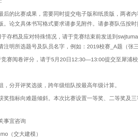
：
最后的比赛成果，需要同时提交电子版和纸质版，两者内
板。论文具体书写格式要求请参见附件。请参赛队伍按时
存档及应对特殊情况，请于竞赛结束前发送到swjtumath
请注明所选题号及队员名字，例如：2019校赛_A题（张
赛阅卷评分，请于5月20日12:30—13:00提交至犀浦校
组，分开评奖选拔，跨年级组队按最高年级计算。
获奖指标向难题倾斜。本次比赛设置一等奖、二等奖及三
关事宜咨询
ianmo（交大建模）