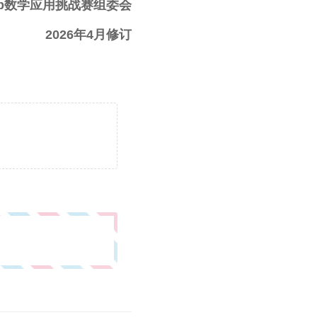
Cup数学应用挑战赛组委会
20
26
年
4
月修订