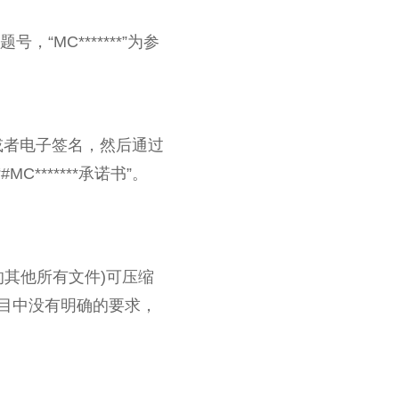
号，“MC*******”为参
写或者电子签名，然后通过
******承诺书”。
的其他所有文件)可压缩
题目中没有明确的要求，