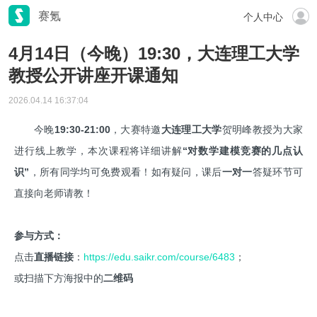
赛氪
个人中心
4月14日（今晚）19:30，大连理工大学
教授公开讲座开课通知
2026.04.14 16:37:04
今晚
19:30-21:00
，大赛特邀
大连理工大学
贺明峰教授为大家
进行线上教学，本次课程将详细讲解
“对数学建模竞赛的几点认
识”
，所有同学均可免费观看！如有疑问，课后
一对一
答疑环节可
直接向老师请教！
参与方式：
点击
直播链接
：
https://edu.saikr.com/course/6483
；
或扫描下方海报中的
二维码