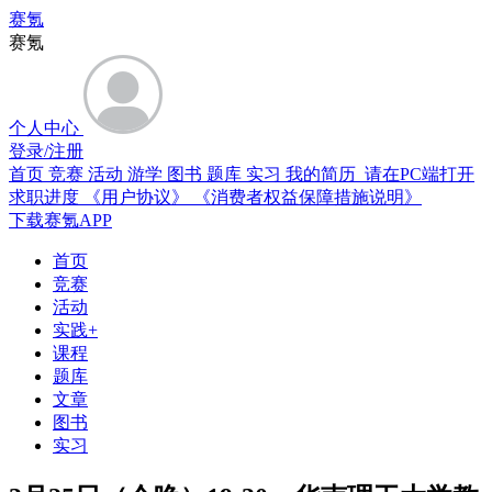
赛氪
赛氪
个人中心
登录/注册
首页
竞赛
活动
游学
图书
题库
实习
我的简历 请在PC端打开
求职进度
《用户协议》
《消费者权益保障措施说明》
下载赛氪APP
首页
竞赛
活动
实践+
课程
题库
文章
图书
实习