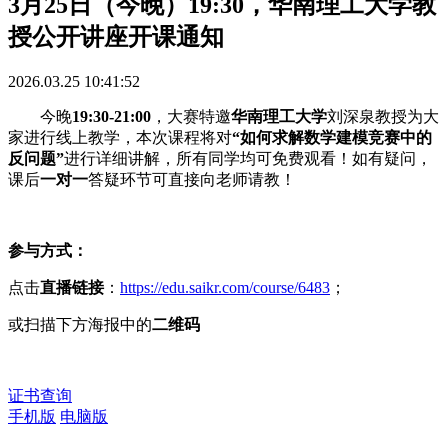
3月25日（今晚）19:30，华南理工大学教
授公开讲座开课通知
2026.03.25 10:41:52
今晚
19:30-21:00
，大赛特邀
华南理工大学
刘深泉教授为大
家进行线上教学，本次课程将对
“如何求解数学建模竞赛中的
反问题”
进行详细讲解，所有同学均可免费观看！如有疑问，
课后
一对一
答疑环节可直接向老师请教！
参与方式：
点击
直播链接
：
https://edu.saikr.com/course/6483
；
或扫描下方海报中的
二维码
证书查询
手机版
电脑版