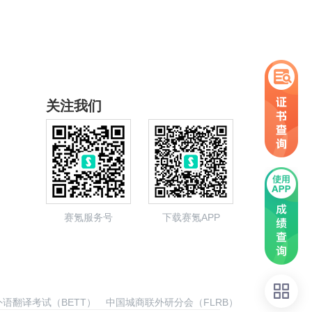
关注我们
赛氪服务号
下载赛氪APP
语翻译考试（BETT）
中国城商联外研分会（FLRB）