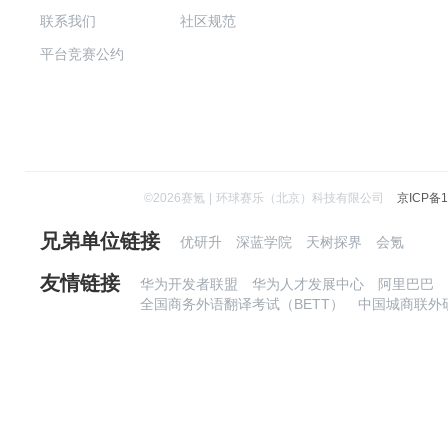
联系我们
社区规范
平台竞赛公约
©
2026
赛氪
|
环球赛乐（北京）科技有限公司
京ICP备1
兄弟单位链接
优研升
深蓝学院
天树探界
会氪
友情链接
华为开发者联盟
华为人才发展中心
阿里巴巴
全国商务外语翻译考试（BETT）
中国城商联外研