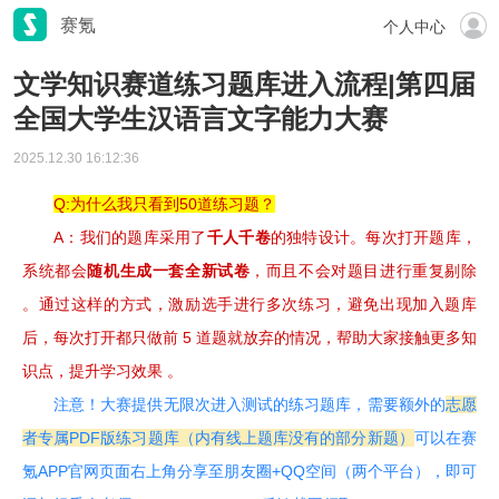
赛氪
个人中心
文学知识赛道练习题库进入流程|第四届
全国大学生汉语言文字能力大赛
2025.12.30 16:12:36
Q:为什么我只看到50道练习题？
A：我们的题库采用了
千人千卷
的独特设计。每次打开题库，
系统都会
随机生成一套全新试卷
，而且不会对题目进行重复剔除
。通过这样的方式，激励选手进行多次练习，避免出现加入题库
后，每次打开都只做前 5 道题就放弃的情况，帮助大家接触更多知
识点，提升学习效果 。
注意！大赛提供无限次进入测试的练习题库，需要额外的
志愿
者专属PDF版练习题库（内有线上题库没有的部分新题）
可以在赛
氪APP官网页面右上角分享至朋友圈+QQ空间（两个平台），即可