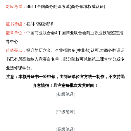
对应考试：
BETT全国商务翻译考试(商务领域权威认证)
证书等级：
初/中/高级笔译
盖章单位：
中国商业联合会&中国商业联合会商业职业技能鉴定指
导中心
价值亮点
：
提升简历含金、企业招聘多(并非都)认可;
本商务翻译证
书已有所高校纳入竞赛白名单，部分院校可兑换第二课堂学分或专
业选修课学分。
注意：本额外证书一经申领，由制证单位官方统一制作，不支持退
介意慎拍！且注意每批次发货时间！
（初级笔译）
（中级笔译）
（高级笔译）