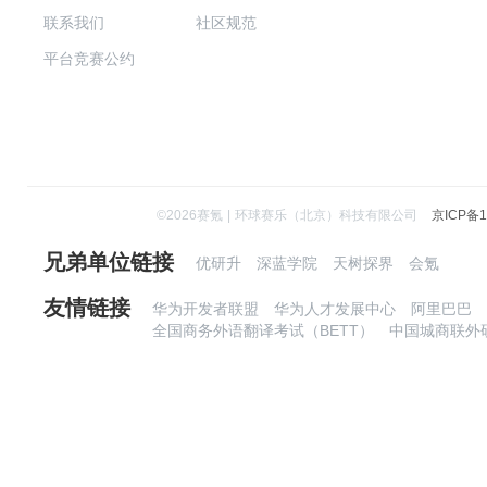
联系我们
社区规范
平台竞赛公约
©
2026
赛氪
|
环球赛乐（北京）科技有限公司
京ICP备1
兄弟单位链接
优研升
深蓝学院
天树探界
会氪
友情链接
华为开发者联盟
华为人才发展中心
阿里巴巴
全国商务外语翻译考试（BETT）
中国城商联外研