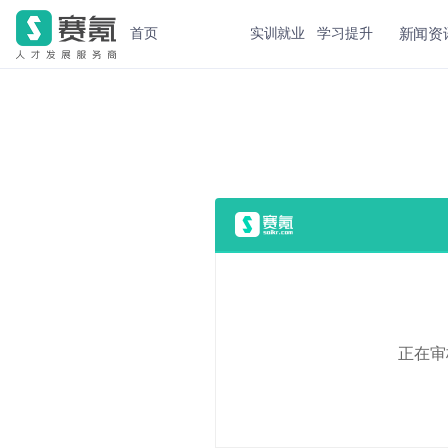
新闻资
首页
实训就业
学习提升
正在审