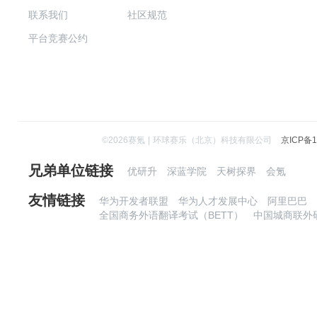
联系我们
社区规范
平台竞赛公约
©
2026
赛氪
|
环球赛乐（北京）科技有限公司
京ICP备1
兄弟单位链接
优研升
深蓝学院
天树探界
会氪
友情链接
华为开发者联盟
华为人才发展中心
阿里巴巴
全国商务外语翻译考试（BETT）
中国城商联外研