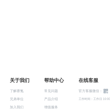
关于我们
帮助中心
在线客服
了解赛氪
常见问题
官方客服微信：
兄弟单位
产品介绍
工作时间：工作日 10:00-
加入我们
增值服务