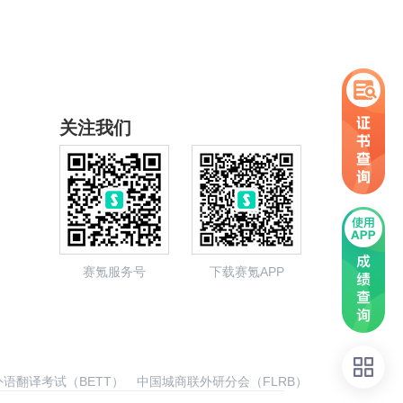
关注我们
赛氪服务号
下载赛氪APP
语翻译考试（BETT）
中国城商联外研分会（FLRB）