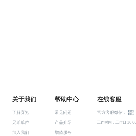
关于我们
帮助中心
在线客服
了解赛氪
常见问题
官方客服微信：
兄弟单位
产品介绍
工作时间：工作日 10:00-
加入我们
增值服务