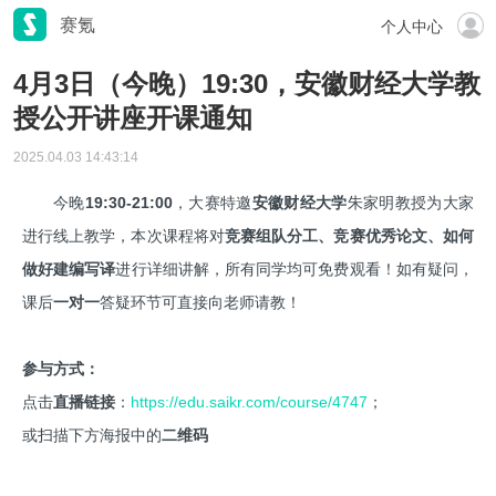
赛氪
个人中心
4月3日（今晚）19:30，安徽财经大学教
授公开讲座开课通知
2025.04.03 14:43:14
今晚
19:30-21:00
，大赛特邀
安徽财经大学
朱家明教授为大家
进行线上教学，本次课程将对
竞赛组队分工、竞赛优秀论文、如何
做好建编写译
进行详细讲解，所有同学均可免费观看！如有疑问，
课后
一对一
答疑环节可直接向老师请教！
参与方式：
点击
直播链接
：
https://edu.saikr.com/course/4747
；
或扫描下方海报中的
二维码