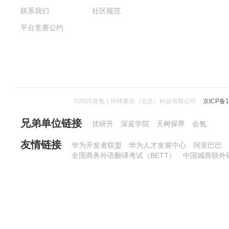
联系我们
社区规范
平台竞赛公约
©
2026
赛氪
|
环球赛乐（北京）科技有限公司
京ICP备1
兄弟单位链接
优研升
深蓝学院
天树探界
会氪
友情链接
华为开发者联盟
华为人才发展中心
阿里巴巴
全国商务外语翻译考试（BETT）
中国城商联外研