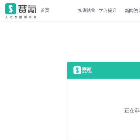
新闻资
首页
实训就业
学习提升
正在审