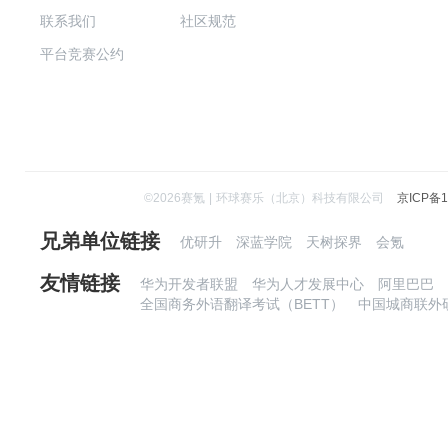
联系我们
社区规范
平台竞赛公约
©
2026
赛氪
|
环球赛乐（北京）科技有限公司
京ICP备1
兄弟单位链接
优研升
深蓝学院
天树探界
会氪
友情链接
华为开发者联盟
华为人才发展中心
阿里巴巴
全国商务外语翻译考试（BETT）
中国城商联外研