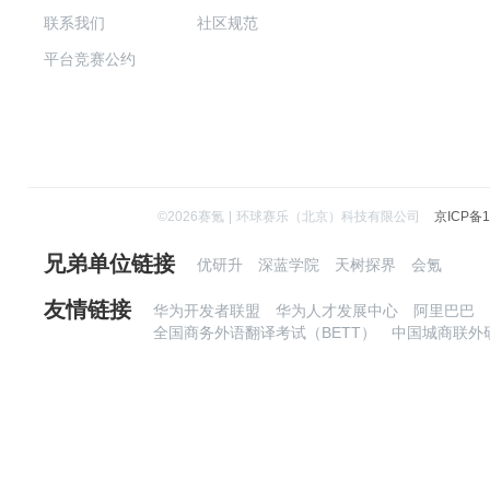
联系我们
社区规范
平台竞赛公约
©
2026
赛氪
|
环球赛乐（北京）科技有限公司
京ICP备1
兄弟单位链接
优研升
深蓝学院
天树探界
会氪
友情链接
华为开发者联盟
华为人才发展中心
阿里巴巴
全国商务外语翻译考试（BETT）
中国城商联外研