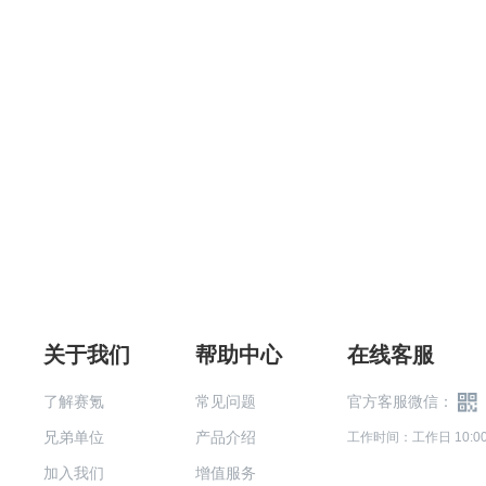
关于我们
帮助中心
在线客服
了解赛氪
常见问题
官方客服微信：
兄弟单位
产品介绍
工作时间：工作日 10:00-
加入我们
增值服务