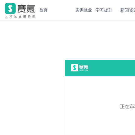
新闻资
首页
实训就业
学习提升
正在审