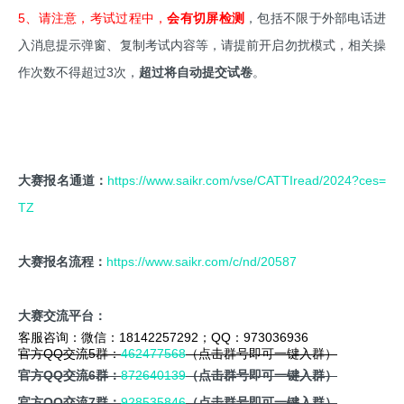
5、请注意，考试过程中，
会有切屏检测
，包括不限于外部电话进
入消息提示弹窗、复制考试内容等，请提前开启勿扰模式，相关操
作次数不得超过3次，
超过将自动提交试卷
。
大赛报名通道：
https://www.saikr.com/vse/CATTIread/2024?ces=
TZ
大赛报名流程：
https://www.saikr.com/c/nd/20587
大赛交流平台：
客服咨询：微信：18142257292；QQ：973036936
官方QQ交流5群：
462477568
（点击群号即可一键入群）
官方QQ交流6群：
872640139
（点击群号即可一键入群）
官方QQ交流7群：
928535846
（点击群号即可一键入群）