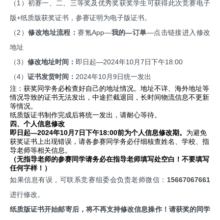
（1）初赛一、二、三等奖及优秀奖获奖学生可获得此次竞赛电子
版+纸质版获奖证书，参赛证明为电子版证书。
（2）
修改地址流程：
赛氪App—
我的—订单
—点击链接进入修改
地址
（3）
修改地址时间：
即日起—2024年10月7日下午18:00
（4）
证书发货时间：
2024年10月9日统一发出
注：获奖同学务必检查好自己的地址情况。地址不详、海外地址等
情况导致的证书无法发出，中途拦截退回，长时间物流信息不更新
等情况。
纸质版证书制作完成后将统一发出，请耐心等待。
四、个人信息修改
即日起—2024年10月7日下午18:00前为个人信息修改期。
为避免
获奖证书上出现错误，请各参赛同学务必仔细核查姓名、学校、指
导老师等相关信息。
（无指导老师的参赛同学请务必在指导老师填写处空白！不要填写
任何字样！）
如果信息有误，可联系竞赛组委会负责老师微信：
15667067661
进行修改。
纸质版证书开始邮寄后，将不再支持修改信息操作！请获奖的同学