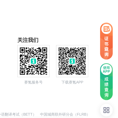
关注我们
赛氪服务号
下载赛氪APP
语翻译考试（BETT）
中国城商联外研分会（FLRB）