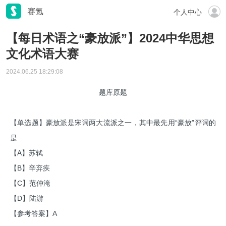
赛氪
个人中心
【每日术语之“豪放派”】2024中华思想
文化术语大赛
2024.06.25 18:29:08
题库原题
【单选题】豪放派是宋词两大流派之一，其中最先用“豪放”评词的
是
【A】苏轼
【B】辛弃疾
【C】范仲淹
【D】陆游
【参考答案】A