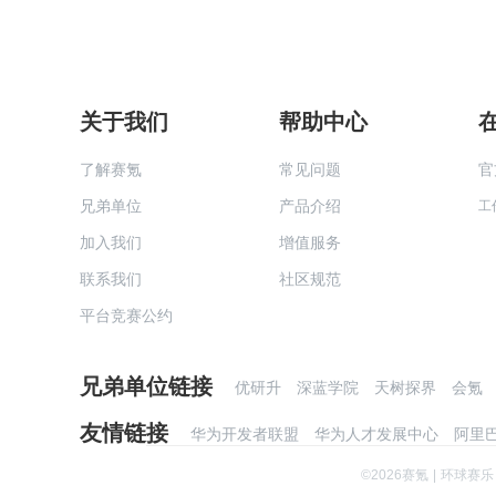
关于我们
帮助中心
了解赛氪
常见问题
官
兄弟单位
产品介绍
工
加入我们
增值服务
联系我们
社区规范
平台竞赛公约
兄弟单位链接
优研升
深蓝学院
天树探界
会氪
友情链接
华为开发者联盟
华为人才发展中心
阿里
©
2026
赛氪
|
环球赛乐