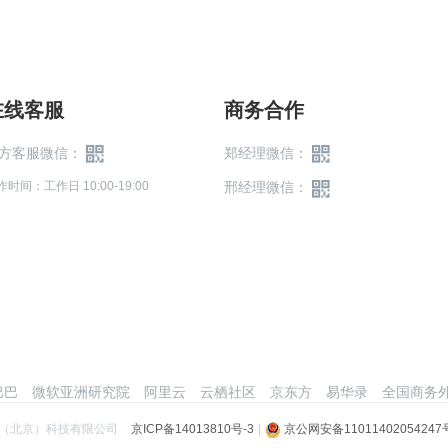
在线客服
商务合作
方客服微信：
郑经理微信：
作时间：工作日 10:00-19:00
邢经理微信：
巴巴
微软亚洲研究院
阿里云
云栖社区
京东方
易华录
全国商务外
（北京）科技有限公司
京ICP备14013810号-3
|
京公网安备11011402054247