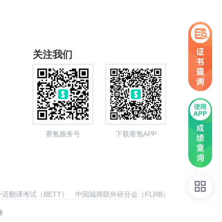
关注我们
赛氪服务号
下载赛氪APP
语翻译考试（BETT）
中国城商联外研分会（FLRB）
号