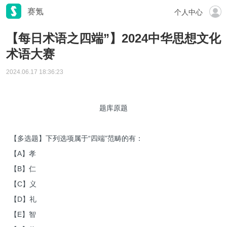
赛氪
个人中心
【每日术语之四端”】2024中华思想文化
术语大赛
2024.06.17 18:36:23
题库原题
【多选题】下列选项属于“四端”范畴的有：
【A】孝
【B】仁
【C】义
【D】礼
【E】智