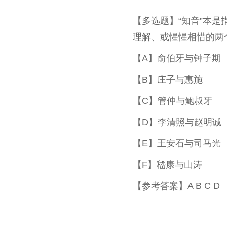
【多选题】“知音”本
理解、或惺惺相惜的两
【A】俞伯牙与钟子期
【B】庄子与惠施
【C】管仲与鲍叔牙
【D】李清照与赵明诚
【E】王安石与司马光
【F】嵇康与山涛
【参考答案】A B C D