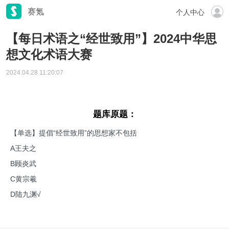
赛氪
个人中心
【每日术语之“经世致用”】2024中华思
想文化术语大赛
2024.04.28 11:20:07
题库原题
：
【单选】提倡“经世致用”的思想家不包括
A王夫之
B顾炎武
C黄宗羲
D陆九渊√