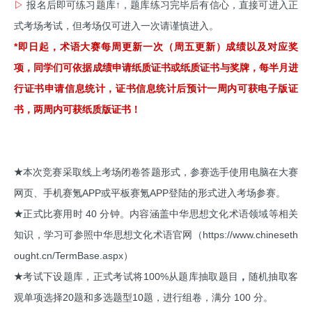
▷
报名后即可练习题库↑，题库练习完毕后有信心，直接可进入正
式考场考试，但考场仅可进入一次请谨慎进入。
*即日起，术语大赛每周更新一次（周五更新）成绩以及对应奖
项，同学们可依据成绩申请纸质证书或纸质证书与奖牌，每半月进
行证书申请信息统计，证书信息统计后预计一周内可获电子版证
书，两周内可获纸质版证书！
★
本次竞赛采取线上考场闭卷答题形式，参赛选手使用电脑在大赛
网页、手机赛氪APP或平板赛氪APP登陆的形式进入考场参赛。
★
正式比赛用时 40 分钟。内容涵盖中华思想文化术语领域等相关
知识，学习可参照中华思想文化术语官网（https://www.chineseth
ought.cn/TermBase.aspx）
★
考试下设题库，正式考试将100%从题库抽取题目
，
随机抽取客
观单项选择20题和多选题型10题，进行组卷，满分 100 分。