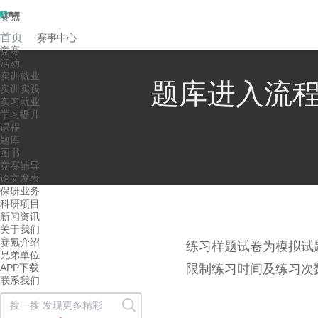
赛氪
首页
赛事中心
竞赛
活动
实训就业
题库进入流
实训实践
实习就业
学习提升
课程
题库
图书
竞赛辅导
论文发表
保研业务
科研项目
新闻资讯
关于我们
赛氪介绍
练习样题试卷为模拟试
兄弟单位
APP下载
限制练习时间及练习次
联系我们