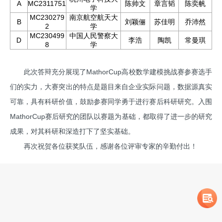
A
MC2311751
陈帅文
章言韬
陈奕帆
学
MC230279
南京航空航天大
B
刘颖俪
苏佳明
乔沛然
2
学
MC230499
中国人民警察大
D
李浩
陶凯
常曼琪
8
学
此次答辩充分展现了MathorCup高校数学建模挑战赛参赛选手
们的实力，大赛突出的特点是题目来自企业实际问题，数据源真实
可靠，具有科研价值，鼓励参赛同学勇于进行赛后科研研究。入围
MathorCup赛后研究的团队以赛题为基础，都取得了进一步的研究
成果，对其科研和深造打下了坚实基础。
再次祝贺各位获奖队伍，感谢各位评审专家的辛勤付出！