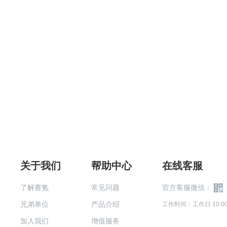
关于我们
帮助中心
在线客服
了解赛氪
常见问题
官方客服微信：
兄弟单位
产品介绍
工作时间：工作日 10:00-
加入我们
增值服务