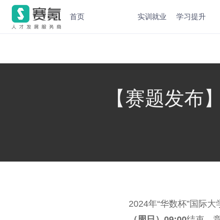
首页
实训就业
学习提升
【赛题发布】
2024年“华数杯”国
（周日）09:00
结束，