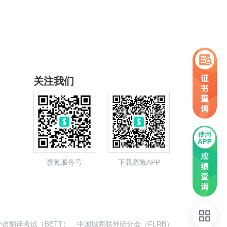
关注我们
赛氪服务号
下载赛氪APP
语翻译考试（BETT）
中国城商联外研分会（FLRB）