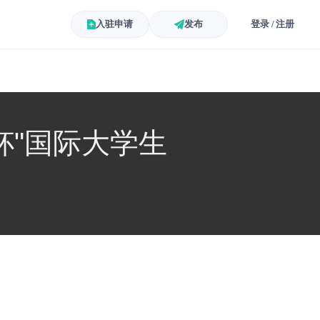
入驻申请
发布
登录 / 注册
杯"国际大学生