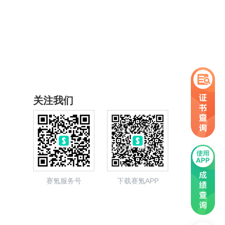
关注我们
赛氪服务号
下载赛氪APP