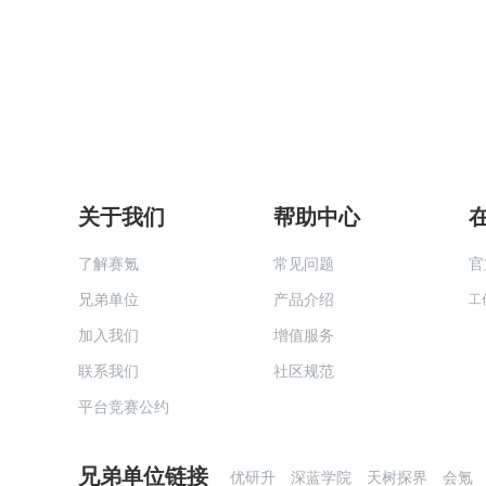
关于我们
帮助中心
了解赛氪
常见问题
官
兄弟单位
产品介绍
工
加入我们
增值服务
联系我们
社区规范
平台竞赛公约
兄弟单位链接
优研升
深蓝学院
天树探界
会氪