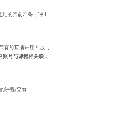
充足的赛前准备，冲击
节赛前直播讲座回放与
名账号与课程相关联，
我的课程/查看