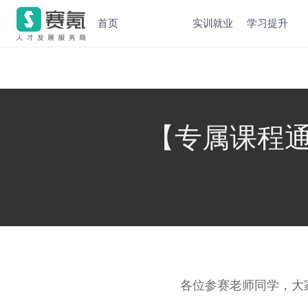
首页
实训就业
学习提升
【专属课程通
各位参赛老师同学，大