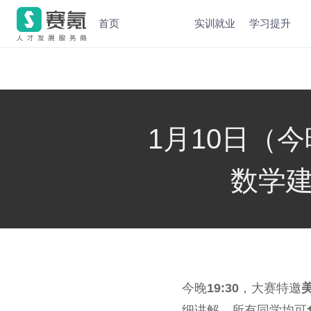
首页
实训就业
学习提升
1月10日（今
数学
今晚
19:30
，大赛特邀
细讲解，所有同学均可