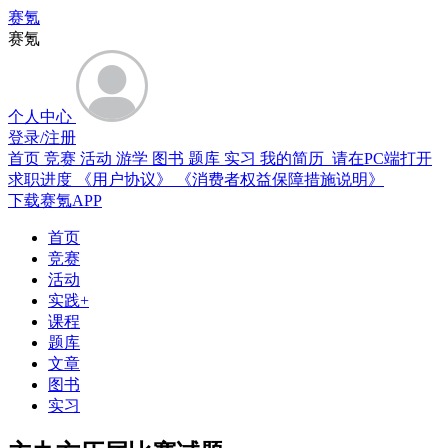
赛氪
赛氪
个人中心
登录/注册
首页
竞赛
活动
游学
图书
题库
实习
我的简历 请在PC端打开
求职进度
《用户协议》
《消费者权益保障措施说明》
下载赛氪APP
首页
竞赛
活动
实践+
课程
题库
文章
图书
实习