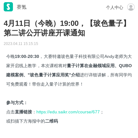
赛氪
个人中心
4月11日（今晚）19:00，【玻色量子】
第二讲公开讲座开课通知
2023.04.11 15:15:15
今晚
19:00-20:30
，大赛特邀
玻色量子科技有限公司
Andy老师为大
家开启线上教学，本次课程将对
量子计算在金融领域应用、QUBO
建模案例、"玻色量子计算应用奖"介绍
进行详细讲解，所有同学均
可免费观看！带你走入量子计算的世界！
参与方式：
点击
直播链接
：
https://edu.saikr.com/course/677
；
或扫描下方海报中的
二维码