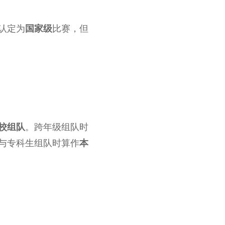
认定为
国家级
比赛，但
校组队
。跨年级组队时
与专科生组队时算作
本