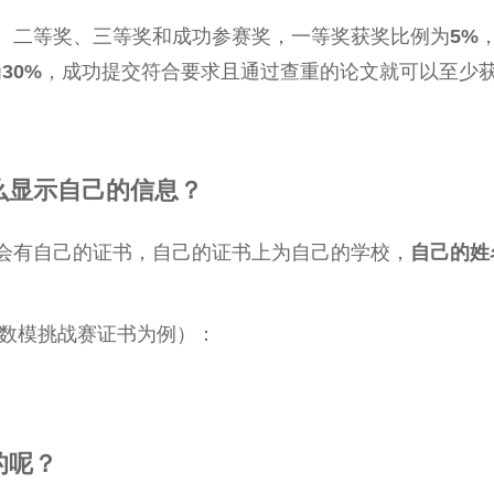
、二等奖、三等奖和成功参赛奖，一等奖获奖比例为
5%
为
30%
，成功提交符合要求且通过查重的论文就可以至少
么显示自己的信息？
会有自己的证书，自己的证书上为自己的学校，
自己的姓
年数模挑战赛证书为例）：
的呢？