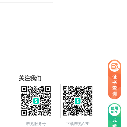
关注我们
赛氪服务号
下载赛氪APP