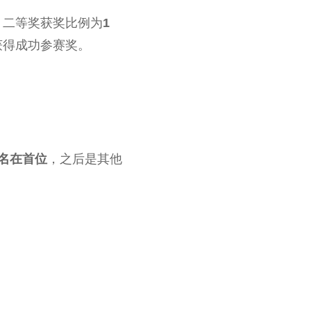
，二等奖获奖比例为
1
获得成功参赛奖。
名在首位
，之后是其他