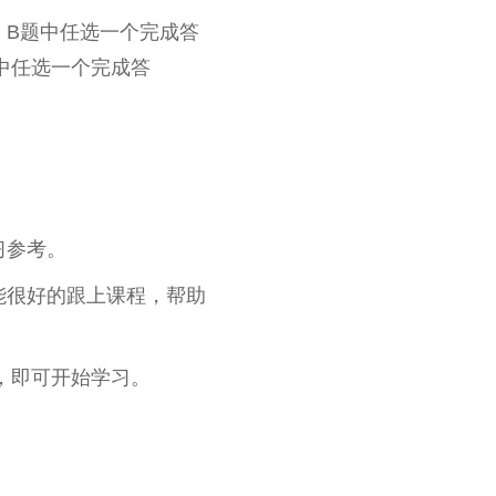
、B题中任选一个完成答
中任选一个完成答
习参考。
能很好的跟上课程，帮助
，即可开始学习。