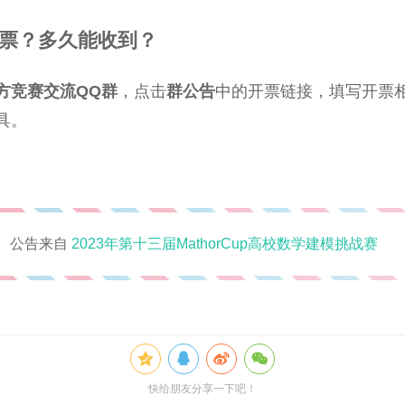
票？多久能收到？
方竞赛交流QQ群
，点击
群公告
中的开票链接，填写开票
具。
公告来自
2023年第十三届MathorCup高校数学建模挑战赛
快给朋友分享一下吧！