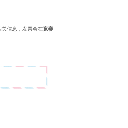
相关信息，发票会在
竞赛