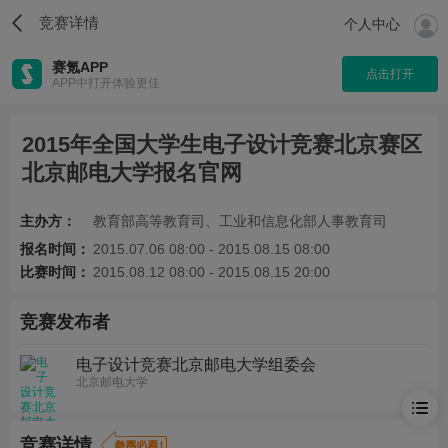
竞赛详情
个人中心
赛氪APP
点击打开
APP中打开体验更佳
2015年全国大学生电子设计竞赛北京赛区
北京邮电大学报名官网
主办方：
教育部高等教育司、工业和信息化部人事教育司
报名时间：
2015.07.06 08:00 - 2015.08.15 08:00
比赛时间：
2015.08.12 08:00 - 2015.08.15 20:00
竞赛发布者
电子设计竞赛北京邮电大学组委会
北京邮电大学
竞赛详情