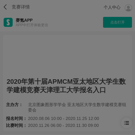
竞赛详情
个人中心
赛氪APP
点击打开
APP中打开体验更佳
2020年第十届APMCM亚太地区大学生数
学建模竞赛天津理工大学报名入口
主办方：
北京图象图形学学会 亚太地区大学生数学建模竞赛组
委会
报名时间：
2020.08.06 10:00 - 2020.11.25 12:00
比赛时间：
2020.11.26 06:00 - 2020.11.30 09:00