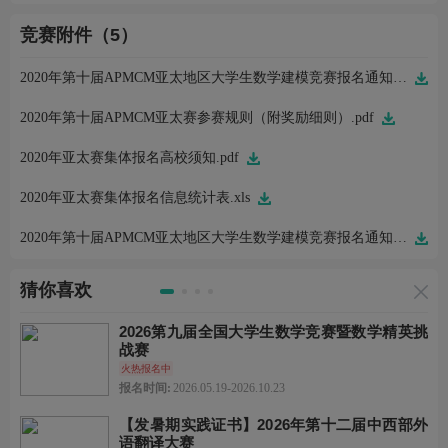
竞赛附件（5）
2020年第十届APMCM亚太地区大学生数学建模竞赛报名通知（中文版）.pdf
2020年第十届APMCM亚太赛参赛规则（附奖励细则）.pdf
2020年亚太赛集体报名高校须知.pdf
2020年亚太赛集体报名信息统计表.xls
2020年第十届APMCM亚太地区大学生数学建模竞赛报名通知（英文版）.pdf
猜你喜欢
2026第九届全国大学生数学竞赛暨数学精英挑
战赛
火热报名中
报名时间:
2026.05.19-2026.10.23
【发暑期实践证书】2026年第十二届中西部外
语翻译大赛