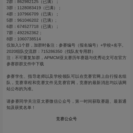
2群：862982125（已满）；
3群：1128083419（已满）；
4群：107966709（已满）；
5群：961046202（已满）;
6群：674527718（已满）；
7群：492262362；
8群：1060738514
仅加入1个群，加群时备注：参赛编号（报名编号）+学校+名字。
2020组队交流群：715286350（找队友专用群）
注：不可重复加群，APMCM亚太赛历年赛题与优秀论文可在官方
参赛群群文件中下载
参赛学生、指导老师以及学校领队可以在竞赛官网上自行报名组
队，竞赛章程和竞赛文件见竞赛官网，竞赛的最新消息均以该网
站公布的为准。
请参赛同学关注亚太赛微信公众号，第一时间获取赛题、最新通
知及获奖名单！
竞赛公众号