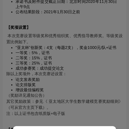
承诺书及附件提交截止日期：北京时间2020年11月30日
上午9点
公布结果阶段：2021年1月30日之前
【
奖项设置
】
本次竞赛设置等级奖和优秀组织奖、优秀指导教师奖。等级奖设
置比例如下。
“亚太杯”创新奖：4支（每题2支），奖金1000元/队+证书
一等奖：5%，证书
二等奖：15%，证书
三等奖：25%，证书
成功参赛奖：成功提交论文
除以上奖项外，本次竞赛还设置：
论文发表奖励
论文排版奖
增设最佳编程奖
（奖励详见通知公告）
其它奖励政策：参见《 亚太地区大学生数学建模竞赛奖励细则》
（可从官方主页下载）。
注：以上证书包含纸质版+电子版