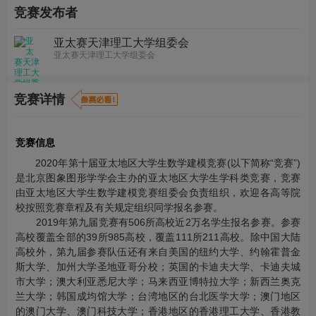
竞赛发布者
亚太赛天津理工大学组委会
亚太赛天津理工大学组委会
竞赛详情
竞赛信息
2020年第十届亚太地区大学生数学建模竞赛(以下简称“竞赛”)
是北京图象图形学学会主办的亚太地区大学生学科类竞赛，竞赛
由亚太地区大学生数学建模竞赛组委会负责组织，欢迎各高等院
校按照竞赛章程及有关规定组织同学报名参赛。
2019年第九届竞赛有506所高校近2万名学生报名参赛。参赛
高校覆盖全部的39所985高校，覆盖111所211高校。除中国大陆
高校外，第九届参赛队伍还有来自美国的纽约大学、约翰霍普金
斯大学、加州大学圣地亚哥分校；英国的卡迪夫大学、卡迪夫城
市大学；澳大利亚悉尼大学；马来西亚博特拉大学；新西兰奥克
兰大学；韩国成均馆大学；台湾地区的台北医学大学；澳门地区
的澳门大学、澳门科技大学；香港地区的香港理工大学、香港教