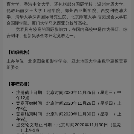
育大学、香港中文大学。还包括部分国际学校：温州肯恩大学、
伦敦玛丽女王大学工程学院、郑州西亚斯学院、西交利物浦大
学、清华大学深圳国际研究生院、北京师范大学-香港浸会大学联
合国际学院、厦门大学马来西亚分校等高校。
竞赛具有较高的国际影响力，在国内高校中是作为保研、综
合测评、创新奖学金等评定竞赛之一。
【组织机构】
主办单位：北京图象图形学学会、亚太地区大学生数学建模竞赛
组委会
【赛程安排】
注册截止日期：北京时间2020年11月25日（星期三）中
午12点
竞赛开始时间：北京时间2020年11月26日（星期四）上
午6点
竞赛结束时间：北京时间2020年11月30日（星期一）上
午9点
提交论文截止日期：北京时间2020年11月30日（星期
一）上午9点