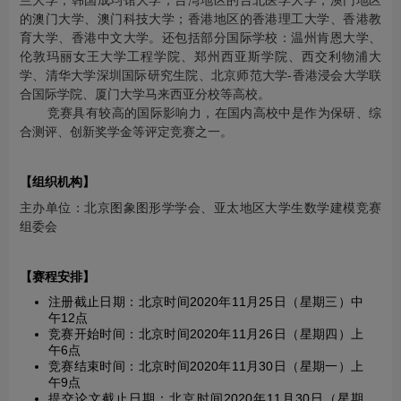
兰大学；韩国成均馆大学；台湾地区的台北医学大学；澳门地区
的澳门大学、澳门科技大学；香港地区的香港理工大学、香港教
育大学、香港中文大学。还包括部分国际学校：温州肯恩大学、
伦敦玛丽女王大学工程学院、郑州西亚斯学院、西交利物浦大
学、清华大学深圳国际研究生院、北京师范大学-香港浸会大学联
合国际学院、厦门大学马来西亚分校等高校。
竞赛具有较高的国际影响力，在国内高校中是作为保研、综
合测评、创新奖学金等评定竞赛之一。
【组织机构】
主办单位：北京图象图形学学会、亚太地区大学生数学建模竞赛
组委会
【赛程安排】
注册截止日期：北京时间2020年11月25日（星期三）中
午12点
竞赛开始时间：北京时间2020年11月26日（星期四）上
午6点
竞赛结束时间：北京时间2020年11月30日（星期一）上
午9点
提交论文截止日期：北京时间2020年11月30日（星期