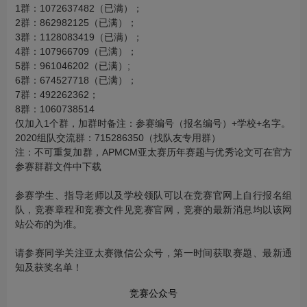
1群：1072637482（已满）；
2群：862982125（已满）；
3群：1128083419（已满）；
4群：107966709（已满）；
5群：961046202（已满）;
6群：674527718（已满）；
7群：492262362；
8群：1060738514
仅加入1个群，加群时备注：参赛编号（报名编号）+学校+名字。
2020组队交流群：715286350（找队友专用群）
注：不可重复加群，APMCM亚太赛历年赛题与优秀论文可在官方
参赛群群文件中下载
参赛学生、指导老师以及学校领队可以在竞赛官网上自行报名组
队，竞赛章程和竞赛文件见竞赛官网，竞赛的最新消息均以该网
站公布的为准。
请参赛同学关注亚太赛微信公众号，第一时间获取赛题、最新通
知及获奖名单！
竞赛公众号