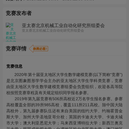
竞赛发布者
亚太赛北京机械工业自动化研究所组委会
亚太赛北京机械工业自动化研究所组委会
竞赛详情
竞赛信息
2020年第十届亚太地区大学生数学建模竞赛(以下简称“竞赛”)
是北京图象图形学学会主办的亚太地区大学生学科类竞赛，竞赛
由亚太地区大学生数学建模竞赛组委会负责组织，欢迎各高等院
校按照竞赛章程及有关规定组织同学报名参赛。
2019年第九届竞赛有506所高校近2万名学生报名参赛。参赛
高校覆盖全部的39所985高校，覆盖111所211高校。除中国大陆
高校外，第九届参赛队伍还有来自美国的纽约大学、约翰霍普金
斯大学、加州大学圣地亚哥分校；英国的卡迪夫大学、卡迪夫城
市大学；澳大利亚悉尼大学；马来西亚博特拉大学；新西兰奥克