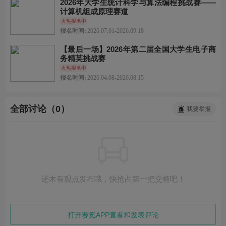
2026年大学生统计科学与算法编程挑战赛——
计算机组成原理赛道
火热报名中
报名时间:
2026.07.01-2026.09.18
【最后一场】2026年第二届全国大学生电子商
务精英挑战赛
火热报名中
报名时间:
2026.04.08-2026.08.15
全部讨论（0）
我要举报
还木有观点发布哦，快抢占第一把交椅吧！
打开赛氪APP查看和发表评论