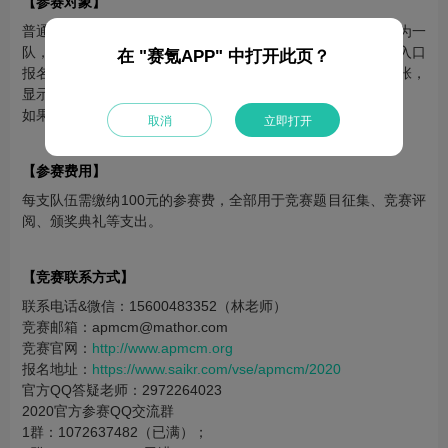
【参赛对象】
普通高校全日制在校生（本科生、专科生、研究生）以1~3人为一
队，允许跨校组队参赛。跨校组队的同学先从队长所在学校入口
在 "赛氪APP" 中打开此页？
报名，队员在报名的时候填写自己的所在学校；证书每人一张，
显示自己所在的学校。
如果找不到自己的学校，请点击其他学校入口进行报名。
取消
立即打开
【参赛费用】
每支队伍需缴纳100元的参赛费，全部用于竞赛题目征集、竞赛评
阅、颁奖典礼等支出。
【竞赛联系方式】
联系电话&微信：15600483352（林老师）
竞赛邮箱：apmcm@mathor.com
竞赛官网：
http://www.apmcm.org
报名地址：
https://www.saikr.com/vse/apmcm/2020
官方QQ答疑老师：2972264023
2020官方参赛QQ交流群
1群：1072637482（已满）；