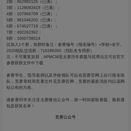
2群：862982125（已满）；
3群：1128083419（已满）；
4群：107966709（已满）；
5群：961046202（已满）;
6群：674527718（已满）；
7群：492262362；
8群：1060738514
仅加入1个群，加群时备注：参赛编号（报名编号）+学校+名字。
2020组队交流群：715286350（找队友专用群）
注：不可重复加群，APMCM亚太赛历年赛题与优秀论文可在官方
参赛群群文件中下载
参赛学生、指导老师以及学校领队可以在竞赛官网上自行报名组
队，竞赛章程和竞赛文件见竞赛官网，竞赛的最新消息均以该网
站公布的为准。
请参赛同学关注亚太赛微信公众号，第一时间获取赛题、最新通
知及获奖名单！
竞赛公众号