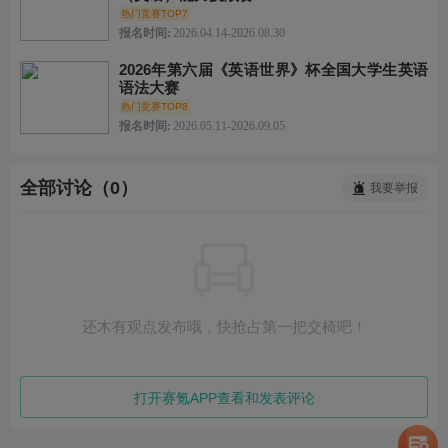
热门竞赛TOP7
报名时间:
2026.04.14-2026.08.30
2026年第六届《英语世界》杯全国大学生英语
语法大赛
热门竞赛TOP8
报名时间:
2026.05.11-2026.09.05
全部讨论（0）
我要举报
还木有观点发布哦，快抢占第一把交椅吧！
打开赛氪APP查看和发表评论