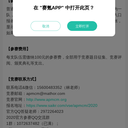
【参赛对象】
在 "赛氪APP" 中打开此页？
普通高校全日制在校生（本科生、专科生、研究生）以1~3人为一
队，允许跨校组队参赛。跨校组队的同学先从队长所在学校入口
报名，队员在报名的时候填写自己的所在学校；证书每人一张，
取消
立即打开
显示自己所在的学校。
如果找不到自己的学校，请点击其他学校入口进行报名。
【参赛费用】
每支队伍需缴纳100元的参赛费，全部用于竞赛题目征集、竞赛评
阅、颁奖典礼等支出。
【竞赛联系方式】
联系电话&微信：15600483352（林老师）
竞赛邮箱：apmcm@mathor.com
竞赛官网：
http://www.apmcm.org
报名地址：
https://www.saikr.com/vse/apmcm/2020
官方QQ答疑老师：2972264023
2020官方参赛QQ交流群
1群：1072637482（已满）；