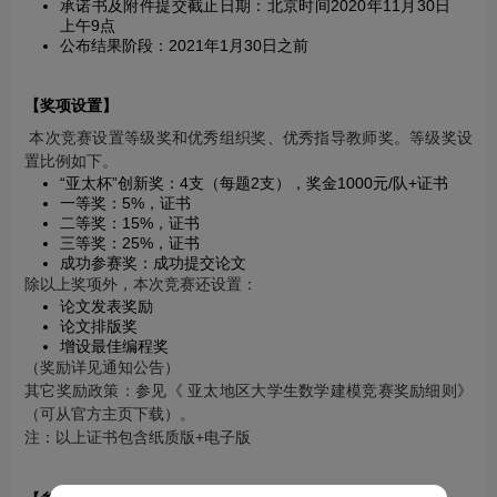
承诺书及附件提交截止日期：北京时间2020年11月30日
上午9点
公布结果阶段：2021年1月30日之前
【
奖项设置
】
本次竞赛设置等级奖和优秀组织奖、优秀指导教师奖。等级奖设
置比例如下。
“亚太杯”创新奖：4支（每题2支），奖金1000元/队+证书
一等奖：5%，证书
二等奖：15%，证书
三等奖：25%，证书
成功参赛奖：成功提交论文
除以上奖项外，本次竞赛还设置：
论文发表奖励
论文排版奖
增设最佳编程奖
（奖励详见通知公告）
其它奖励政策：参见《 亚太地区大学生数学建模竞赛奖励细则》
（可从官方主页下载）。
注：以上证书包含纸质版+电子版