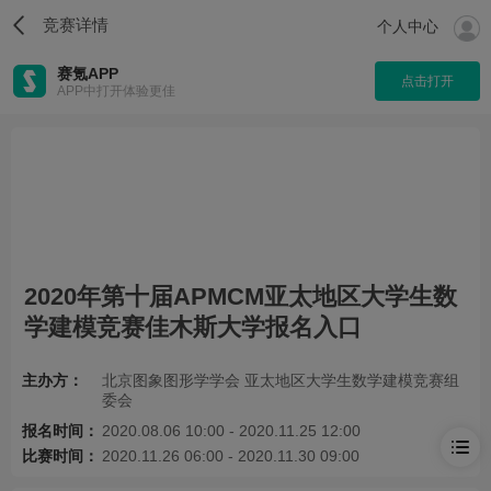
竞赛详情
个人中心
赛氪APP
点击打开
APP中打开体验更佳
2020年第十届APMCM亚太地区大学生数
学建模竞赛佳木斯大学报名入口
主办方：
北京图象图形学学会 亚太地区大学生数学建模竞赛组
委会
报名时间：
2020.08.06 10:00 - 2020.11.25 12:00
比赛时间：
2020.11.26 06:00 - 2020.11.30 09:00