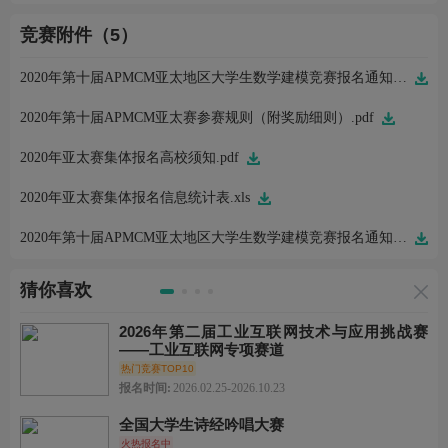
竞赛附件（5）
2020年第十届APMCM亚太地区大学生数学建模竞赛报名通知（中文版）.pdf
2020年第十届APMCM亚太赛参赛规则（附奖励细则）.pdf
2020年亚太赛集体报名高校须知.pdf
2020年亚太赛集体报名信息统计表.xls
2020年第十届APMCM亚太地区大学生数学建模竞赛报名通知（英文版）.pdf
猜你喜欢
2026年第二届工业互联网技术与应用挑战赛
——工业互联网专项赛道
热门竞赛TOP10
报名时间:
2026.02.25-2026.10.23
全国大学生诗经吟唱大赛
火热报名中