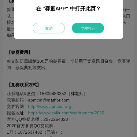
【参赛对象】
在 "赛氪APP" 中打开此页？
普通高校全日制在校生（本科生、专科生、研究生）以1~3人为一
队，允许跨校组队参赛。跨校组队的同学先从队长所在学校入口
报名，队员在报名的时候填写自己的所在学校；证书每人一张，
取消
立即打开
显示自己所在的学校。
如果找不到自己的学校，请点击其他学校入口进行报名。
【参赛费用】
每支队伍需缴纳100元的参赛费，全部用于竞赛题目征集、竞赛评
阅、颁奖典礼等支出。
【竞赛联系方式】
联系电话&微信：15600483352（林老师）
竞赛邮箱：apmcm@mathor.com
竞赛官网：
http://www.apmcm.org
报名地址：
https://www.saikr.com/vse/apmcm/2020
官方QQ答疑老师：2972264023
2020官方参赛QQ交流群
1群：1072637482（已满）；