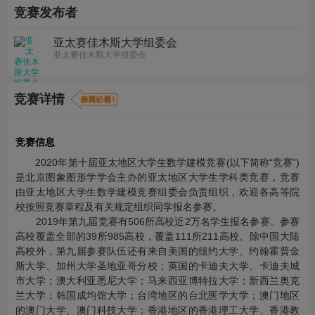
竞赛发布者
亚太赛佳木斯大学组委会
亚太赛佳木斯大学组委会
竞赛详情
竞赛信息
2020年第十届亚太地区大学生数学建模竞赛(以下简称“竞赛”)
是北京图象图形学学会主办的亚太地区大学生学科类竞赛，竞赛
由亚太地区大学生数学建模竞赛组委会负责组织，欢迎各高等院
校按照竞赛章程及有关规定组织同学报名参赛。
2019年第九届竞赛有506所高校近2万名学生报名参赛。参赛
高校覆盖全部的39所985高校，覆盖111所211高校。除中国大陆
高校外，第九届参赛队伍还有来自美国的纽约大学、约翰霍普金
斯大学、加州大学圣地亚哥分校；英国的卡迪夫大学、卡迪夫城
市大学；澳大利亚悉尼大学；马来西亚博特拉大学；新西兰奥克
兰大学；韩国成均馆大学；台湾地区的台北医学大学；澳门地区
的澳门大学、澳门科技大学；香港地区的香港理工大学、香港教